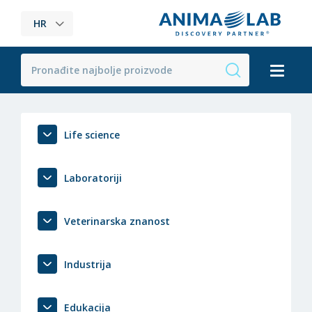
HR
Life science
Laboratoriji
Veterinarska znanost
Industrija
Edukacija