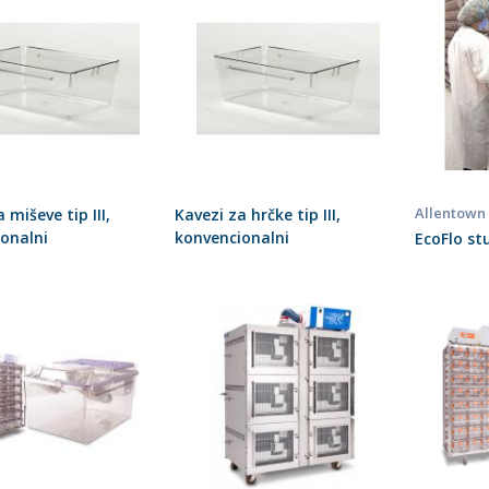
Allentown
 miševe tip III,
Kavezi za hrčke tip III,
onalni
konvencionalni
EcoFlo st