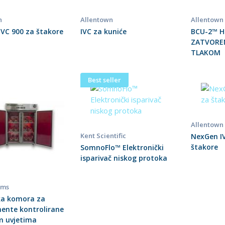
n
Allentown
Allentown
VC 900 za štakore
IVC za kuniće
BCU-2™ H
ZATVOREN
TLAKOM
Best seller
Allentown
Kent Scientific
NexGen I
štakore
SomnoFlo™ Elektronički
isparivač niskog protoka
ems
ka komora za
ente kontrolirane
m uvjetima