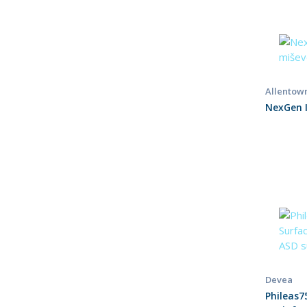
Allentow
NexGen I
Devea
Phileas7