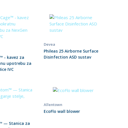
Devea
Phileas 25 Airborne Surface
Disinfection ASD sustav
™ - kavez za
tnu upotrebu za
ice IVC
Allentown
EcoFlo wall blower
 — Stanica za