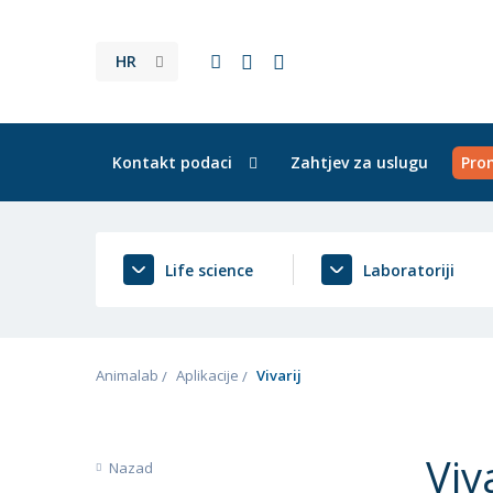
HR
Kontakt podaci
Zahtjev za uslugu
Pro
Life science
Laboratoriji
Animalab
Aplikacije
Vivarij
Viva
Nazad