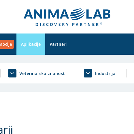
mocije
Aplikacije
Partneri
Veterinarska znanost
Industrija
rij