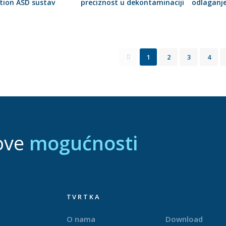
tion ASD sustav
preciznost u dekontaminaciji
odlaganje
1
2
3
4
ove
mogućnosti
TVRTKA
O nama
Download