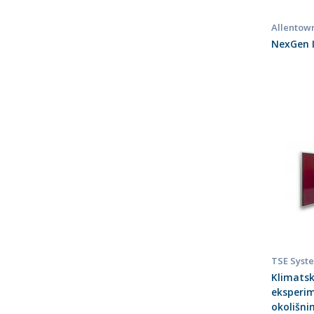
Allentow
NexGen I
TSE Syst
Klimats
eksperim
okolišni