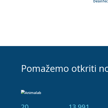
Desinfec
Pomažemo otkriti n
21
14 877