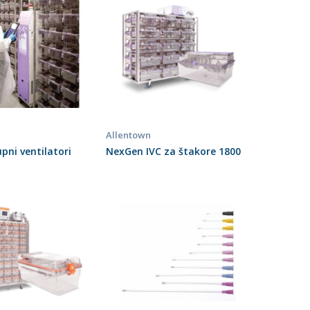
Allentown
upni ventilatori
NexGen IVC za štakore 1800