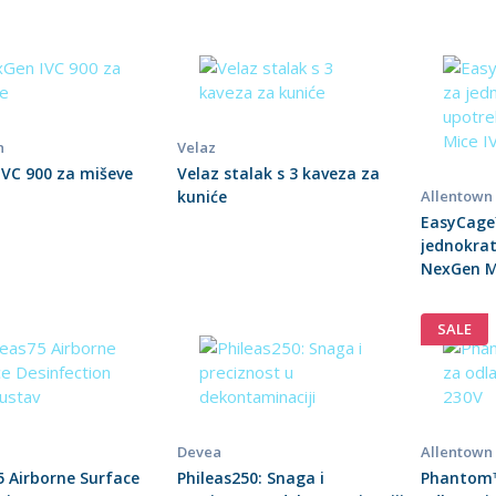
n
Velaz
VC 900 za miševe
Velaz stalak s 3 kaveza za
kuniće
Allentown
EasyCage
jednokra
NexGen M
SALE
Devea
Allentown
5 Airborne Surface
Phileas250: Snaga i
Phantom™