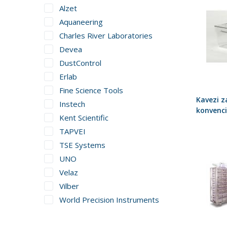
Alzet
Aquaneering
Charles River Laboratories
Devea
DustControl
Erlab
Fine Science Tools
Kavezi za
Instech
konvenci
Kent Scientific
TAPVEI
TSE Systems
UNO
Velaz
Vilber
World Precision Instruments