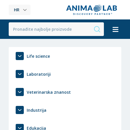
HR
Life science
Laboratoriji
Veterinarska znanost
Industrija
Edukacija