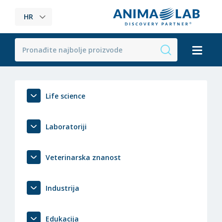
HR
Life science
Laboratoriji
Veterinarska znanost
Industrija
Edukacija