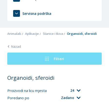
Servisna podrška
Animalab
Aplikacije
Stanice i tkiva
Organoidi, sferoidi
Nazad
Filteri
Organoidi, sferoidi
Proizvodi na licu mjesta
24
Poredano po
Zadano