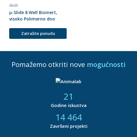
ibidi
µ-Slide 8 Well Bioinert,
visoko Polimerno dno
Zatražite ponudu
Pomažemo otkriti nove
mogućnosti
21
Godine iskustva
14 866
Završeni projekti