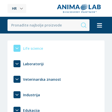
HR
Life science
Laboratoriji
Veterinarska znanost
Industrija
Edukacija