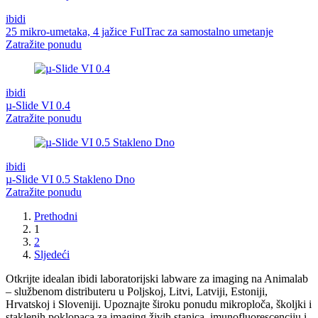
ibidi
25 mikro-umetaka, 4 jažice FulTrac za samostalno umetanje
Zatražite ponudu
ibidi
µ-Slide VI 0.4
Zatražite ponudu
ibidi
µ-Slide VI 0.5 Stakleno Dno
Zatražite ponudu
Prethodni
1
2
Sljedeći
Otkrijte idealan ibidi laboratorijski labware za imaging na Animalab
– službenom distributeru u Poljskoj, Litvi, Latviji, Estoniji,
Hrvatskoj i Sloveniji. Upoznajte široku ponudu mikroploča, školjki i
staklenih poklopaca za imaging živih stanica, imunofluorescenciju i