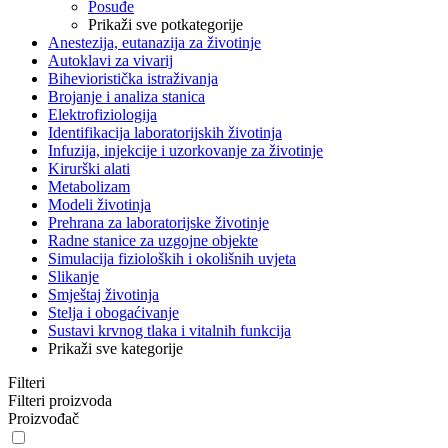
Posuđe
Prikaži sve potkategorije
Anestezija, eutanazija za životinje
Autoklavi za vivarij
Bihevioristička istraživanja
Brojanje i analiza stanica
Elektrofiziologija
Identifikacija laboratorijskih životinja
Infuzija, injekcije i uzorkovanje za životinje
Kirurški alati
Metabolizam
Modeli životinja
Prehrana za laboratorijske životinje
Radne stanice za uzgojne objekte
Simulacija fizioloških i okolišnih uvjeta
Slikanje
Smještaj životinja
Stelja i obogaćivanje
Sustavi krvnog tlaka i vitalnih funkcija
Prikaži sve kategorije
Filteri
Filteri proizvoda
Proizvođač