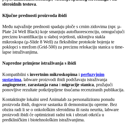
sferoidnih testova
.
Ključne prednosti proizvoda ibidi
Među najvažnije prednosti spadaju ploče s crnim zidovima (npr. µ-
Plate 24 Well Black) koje smanjuju autofluorescenciju, omogućujući
preciznu kvantifikaciju u slaboj svjetlosti, uklonjiva stakla
mikroskopa (µ-Slide 8 Well) za fleksibilne protokole bojenja te
poklopci s mrežom (Grid-500) za preciznu relokaciju stanica u time-
lapse istraživanjima.
Napredne primjene istraživanja s ibidi
Kompatibilni s
invertnim mikroskopima
i
perfuzyjnim
sustavima
, labware proizvodi ibidi podržavaju istraživanja
angiogeneze
,
zarastanja rana
i
migracije stanica
, pružajući
ponovljive rezultate potkrijepljene tisućama recenziranih publikacija.
Kontaktirajte lokalni ured Animalab za personaliziranu ponudu
proizvoda ibidi, dogovor sastanka ili demonstraciju opreme. Bez
obzira radi li se o onkološkim sferoidima ili rastu neurita, labware
proizvodi ibidi će optimizirati radni tok i ubrzati otkrića u
predkliničkim i biotehnološkim istraživanjima.