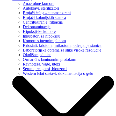
Anaerobne komore
Autoklavi, sterilizatori
Brojači ćelija - automatizirani
Brojači kolonijskih stanica
Centrifugiranje, filtracija
Dekontaminacija
Hipoksijske komore
Inkubatori za hipoksiju
Komore s inertnim plinom
Kriostati, kriotomi, mikrotomi, odvajanje stanica
Laboratorijska oprema za slike visoke rezolucije
Okolišne jedinice
Ormarići s laminarnim protokom
Ravnoteža, vage, utezi
Serumi, reagensi, biouzorci
Western Blot sustavi, dokumentacija o gelu