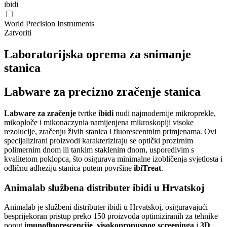
ibidi
World Precision Instruments
Zatvoriti
Laboratorijska oprema za snimanje
stanica
Labware za precizno zračenje stanica
Labware za zračenje
tvrtke
ibidi
nudi najmodernije mikroprekle,
mikoploče i mikonaczynia namijenjena mikroskopiji visoke
rezolucije, zračenju živih stanica i fluorescentnim primjenama. Ovi
specijalizirani proizvodi karakteriziraju se optički prozirnim
polimernim dnom ili tankim staklenim dnom, usporedivim s
kvalitetom poklopca, što osigurava minimalne izobličenja svjetlosta i
odličnu adheziju stanica putem površine
ibiTreat
.
Animalab službena distributer ibidi u Hrvatskoj
Animalab je službeni distributer ibidi u Hrvatskoj, osiguravajući
besprijekoran pristup preko 150 proizvoda optimiziranih za tehnike
poput
imunofluorescencije
,
visokopropusnog screeninga
i
3D