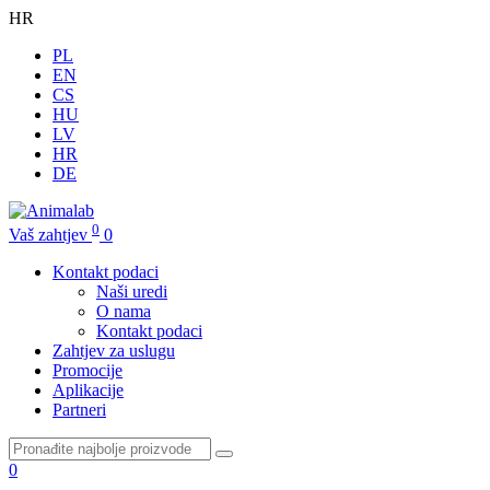
HR
PL
EN
CS
HU
LV
HR
DE
0
Vaš zahtjev
0
Kontakt podaci
Naši uredi
O nama
Kontakt podaci
Zahtjev za uslugu
Promocije
Aplikacije
Partneri
0