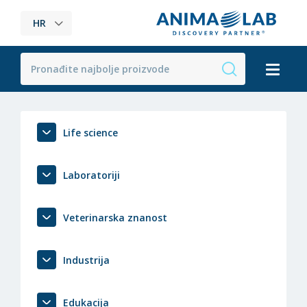
HR
Life science
Laboratoriji
Veterinarska znanost
Industrija
Edukacija