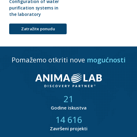
Configuration of water
purification systems in
the laboratory
Zatražite ponudu
Pomažemo otkriti nove
mogućnosti
21
Godine iskustva
14 847
Završeni projekti