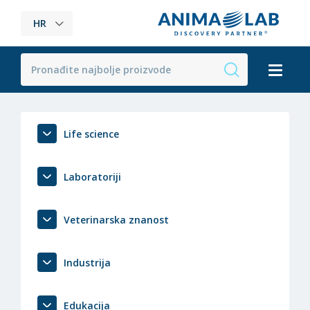
HR
Life science
Laboratoriji
Veterinarska znanost
Industrija
Edukacija