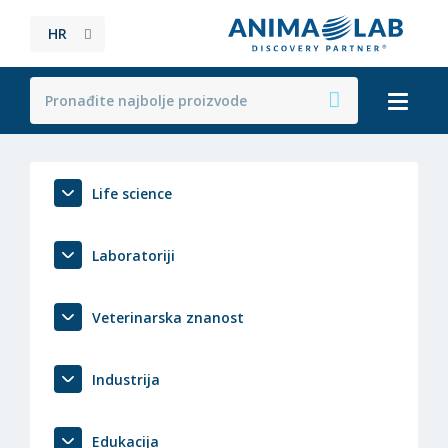
HR
Life science
Laboratoriji
Veterinarska znanost
Industrija
Edukacija