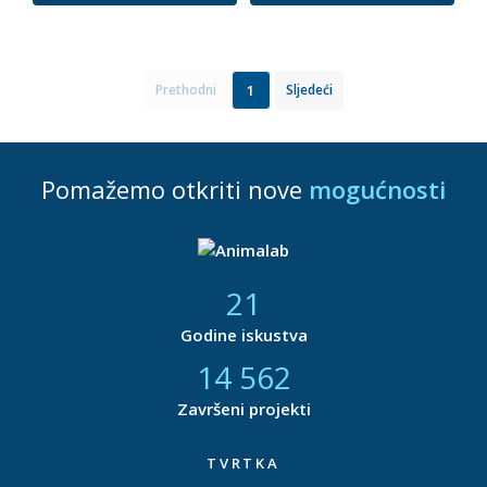
1
Prethodni
Sljedeći
Pomažemo otkriti nove
mogućnosti
21
Godine iskustva
14 877
Završeni projekti
TVRTKA