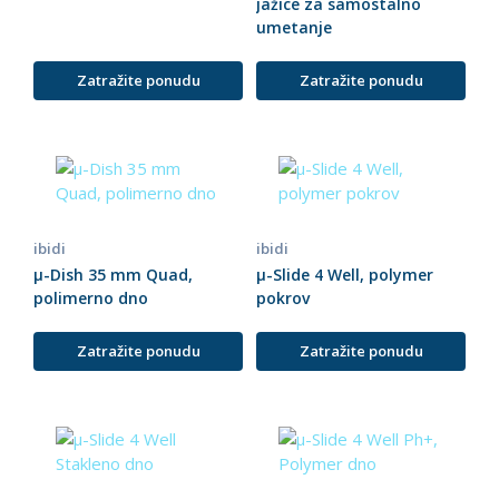
jažice za samostalno
umetanje
Zatražite ponudu
Zatražite ponudu
ibidi
ibidi
µ-Dish 35 mm Quad,
µ-Slide 4 Well, polymer
polimerno dno
pokrov
Zatražite ponudu
Zatražite ponudu