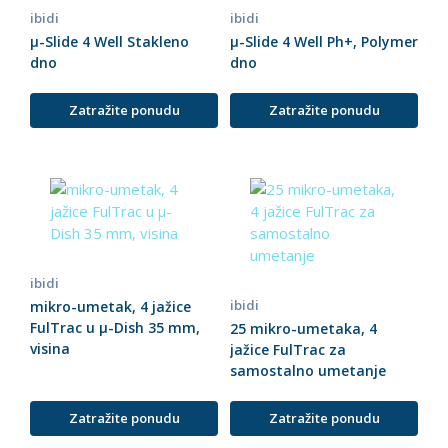
ibidi
ibidi
µ-Slide 4 Well Stakleno
µ-Slide 4 Well Ph+, Polymer
dno
dno
Zatražite ponudu
Zatražite ponudu
ibidi
ibidi
mikro-umetak, 4 jažice
FulTrac u µ-Dish 35 mm,
25 mikro-umetaka, 4
visina
jažice FulTrac za
samostalno umetanje
Zatražite ponudu
Zatražite ponudu