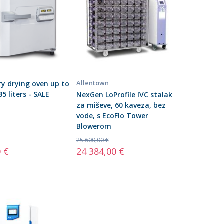
Allentown
y drying oven up to
5 liters - SALE
NexGen LoProfile IVC stalak
za miševe, 60 kaveza, bez
vode, s EcoFlo Tower
Blowerom
25 600,00 €
0 €
24 384,00 €