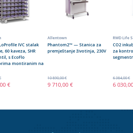
n
Allentown
RWD Life 
oProfile IVC stalak
Phantom2™ — Stanica za
CO2 inku
e, 60 kaveza, SHR
premještanje životinja, 230V
za kontrol
til, s EcoFlo
segmentn
torima montiranim na
€
10 890,00 €
6 384,00 €
,00 €
9 710,00 €
6 030,0