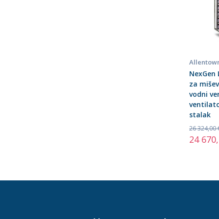
Allentow
NexGen L
za mišev
vodni ven
ventila
stalak
26 324,00 
24 670