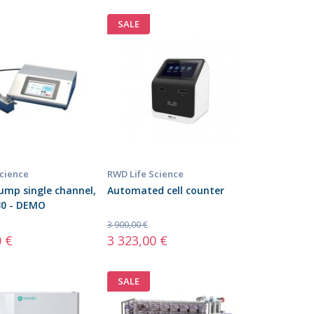
SALE
Science
RWD Life Science
ump single channel,
Automated cell counter
30 - DEMO
3 900,00 €
0 €
3 323,00 €
SALE