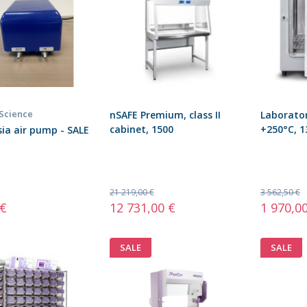
 Science
nSAFE Premium, class II
Laborator
cabinet, 1500
+250°C, 13
ia air pump - SALE
21 219,00 €
3 562,50 €
 €
12 731,00 €
1 970,0
SALE
SALE