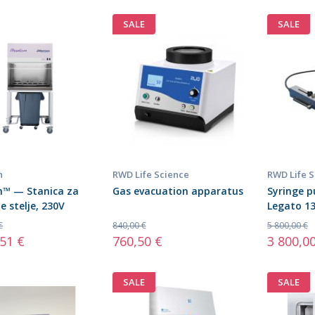
SALE
SALE
n
RWD Life Science
RWD Life 
™ — Stanica za
Gas evacuation apparatus
Syringe p
e stelje, 230V
Legato 1
€
840,00 €
5 800,00 €
,51 €
760,50 €
3 800,0
SALE
SALE