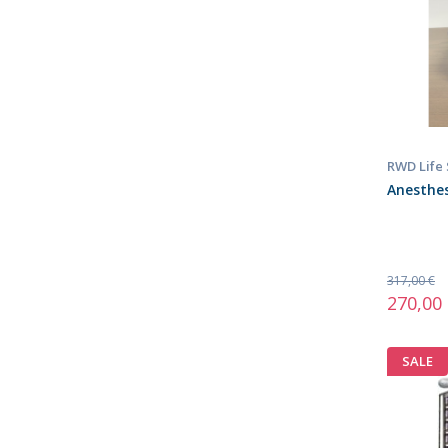
RWD Life
Anesthes
317,00 €
270,00
SALE