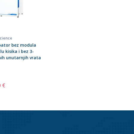
Science
bator bez modula
u kisika i bez 3-
ih unutarnjih vrata
0 €