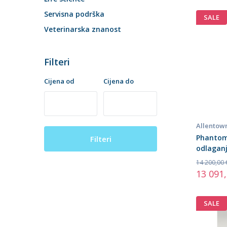
Servisna podrška
SALE
Veterinarska znanost
Filteri
Cijena od
Cijena do
Allentow
Phantom
Filteri
odlaganj
14 200,00 
13 091
SALE