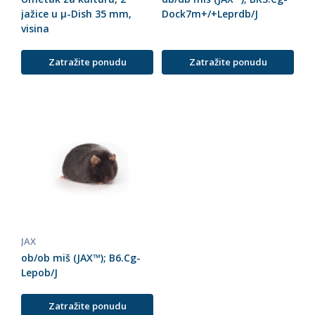
jažice u µ-Dish 35 mm,
Dock7m+/+Leprdb/J
visina
Zatražite ponudu
Zatražite ponudu
JAX
ob/ob miš (JAX™); B6.Cg-
Lepob/J
Zatražite ponudu