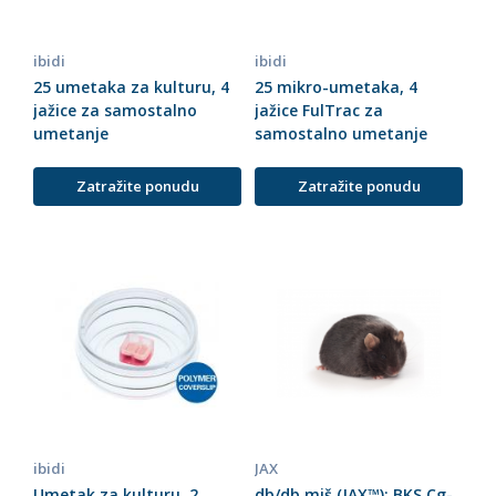
ibidi
ibidi
25 umetaka za kulturu, 4
25 mikro-umetaka, 4
jažice za samostalno
jažice FulTrac za
umetanje
samostalno umetanje
Zatražite ponudu
Zatražite ponudu
ibidi
JAX
Umetak za kulturu, 2
db/db miš (JAX™); BKS.Cg-