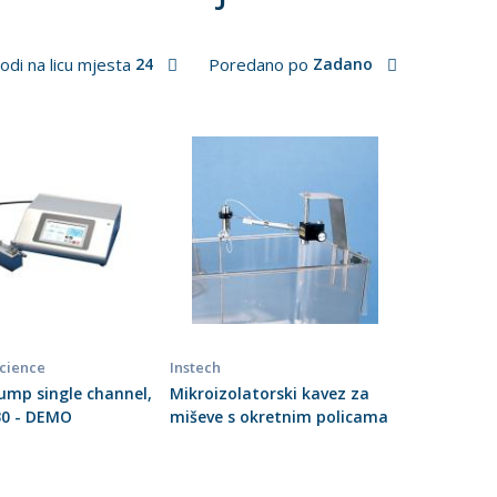
odi na licu mjesta
24
Poredano po
Zadano
Science
Instech
ump single channel,
Mikroizolatorski kavez za
30 - DEMO
miševe s okretnim policama