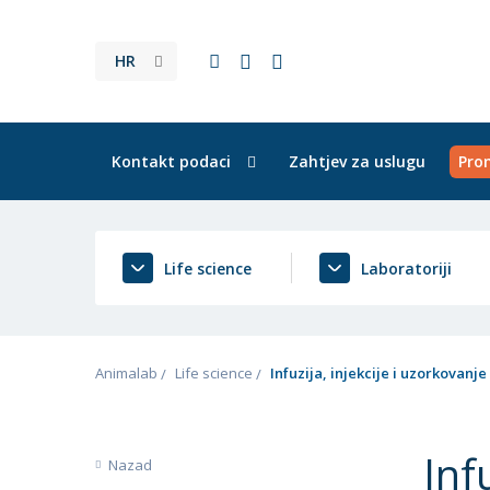
HR
Kontakt podaci
Zahtjev za uslugu
Pro
Life science
Laboratoriji
Animalab
Life science
Infuzija, injekcije i uzorkovanje
Inf
Nazad