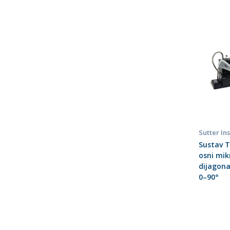
Sutter In
Sustav 
osni mik
dijagona
0–90°