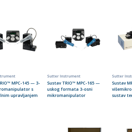
strument
Sutter Instrument
Sutter Ins
TRIO™ MPC-145 — 3-
Sustav TRIO™ MPC-165 —
Sustav M
romanipulator s
uskog formata 3-osni
višemikr
lnim upravljanjem
mikromanipulator
sustav t