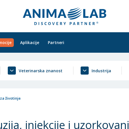
mocije
Aplikacije
Partneri
Veterinarska znanost
Industrija
 za životinje
uzija, injekcije i uzorkovan