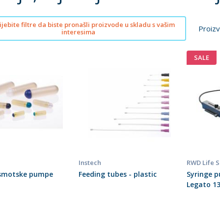
jebite filtre da biste pronašli proizvode u skladu s vašim
Proizv
interesima
SALE
Instech
RWD Life 
smotske pumpe
Feeding tubes - plastic
Syringe p
Legato 1