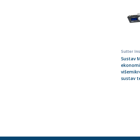
Sutter In
Sustav 
ekonomi
višemikr
sustav t