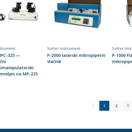
strument
Sutter Instrument
Sutter Ins
MPC-325 —
P-2000 laserski mikropipetni
P-1000 F
čni
vlačnik
mikropipe
omanipulatorski
emeljen na MP-225
1
2