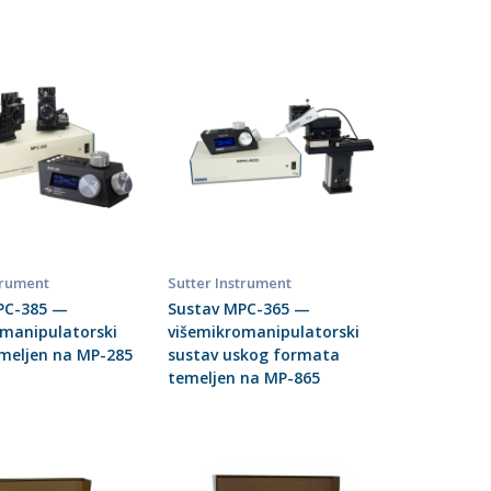
trument
Sutter Instrument
PC-385 —
Sustav MPC-365 —
omanipulatorski
višemikromanipulatorski
emeljen na MP-285
sustav uskog formata
temeljen na MP-865