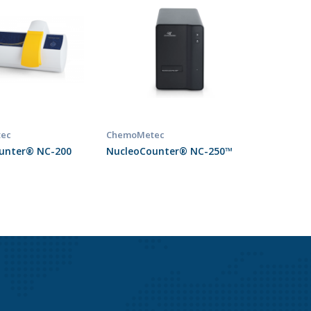
ec
ChemoMetec
unter® NC-200
NucleoCounter® NC-250™