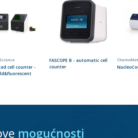
 Science
ChemoMet
FASCOPE B - automatic cell
counter
d cell counter -
NucleoCo
eld&fluorescent
ove
mogućnosti