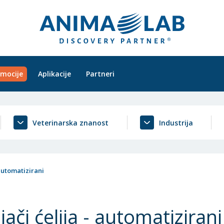
mocije
Aplikacije
Partneri
Veterinarska znanost
Industrija
 automatizirani
jači ćelija - automatizirani