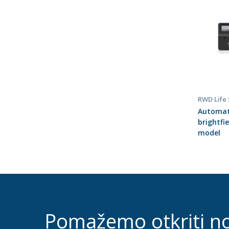
RWD Life
Automate
brightfi
model
Pomažemo otkriti n