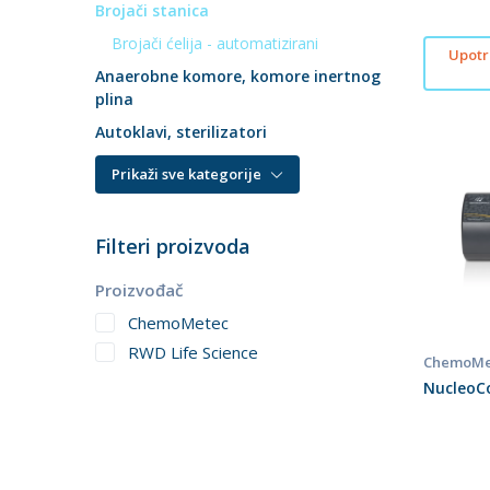
Brojači stanica
Brojači ćelija - automatizirani
Upotri
Anaerobne komore, komore inertnog
plina
Autoklavi, sterilizatori
Prikaži sve kategorije
Filteri proizvoda
Proizvođač
ChemoMetec
RWD Life Science
ChemoMe
NucleoC