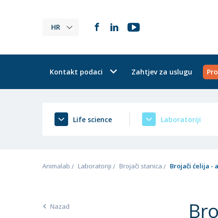
HR
Kontakt podaci
Zahtjev za uslugu
Pro
Life science
Laboratoriji
Animalab
Laboratoriji
Brojači stanica
Brojači ćelija -
Bro
Nazad