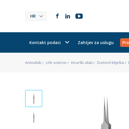
HR
Kontakt podaci
Zahtjev za uslugu
Pro
Animalab
Life science
Kirurški alati
Dumont kliješta