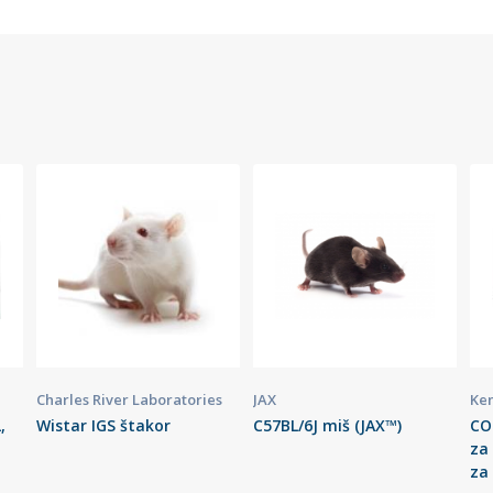
Charles River Laboratories
JAX
Ken
,
Wistar IGS štakor
C57BL/6J miš (JAX™)
CO
za
za 