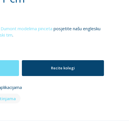
m
Dumont modelima pinceta
posjetite našu englesku
ski tim
.
Recite kolegi
plikacijama
otinjama