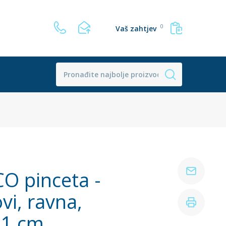
0
Vaš zahtjev
O pinceta -
vi, ravna,
11 cm