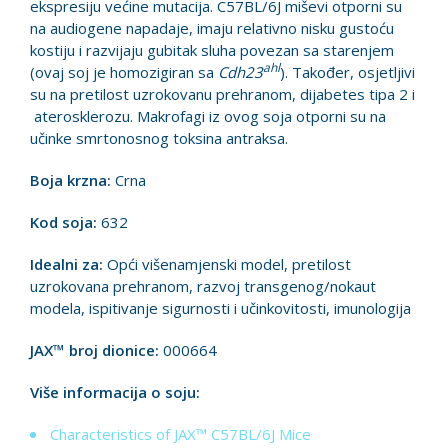
ekspresiju većine mutacija. C57BL/6J miševi otporni su
na audiogene napadaje, imaju relativno nisku gustoću
kostiju i razvijaju gubitak sluha povezan sa starenjem
ahl
(ovaj soj je homozigiran sa
Cdh23
). Također, osjetljivi
su na pretilost uzrokovanu prehranom, dijabetes tipa 2 i
aterosklerozu. Makrofagi iz ovog soja otporni su na
učinke smrtonosnog toksina antraksa.
Boja krzna:
Crna
Kod soja:
632
Idealni za:
Opći višenamjenski model, pretilost
uzrokovana prehranom, razvoj transgenog/nokaut
modela, ispitivanje sigurnosti i učinkovitosti, imunologija
JAX™ broj dionice:
000664
Više informacija o soju:
Characteristics of JAX™ C57BL/6J Mice