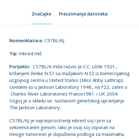
Značajke
Preuzimanje datoteka
Nomenklatura:
C57BL/6J
Tip:
Inbred miš
Porijeklo:
C57BL/6 miša razvio je C.C. Little 1921.,
križanjem ženke N.57 sa mužjakom N.52 iz komercijalnog
uzgojnog centra u United States (Miss Abby Lathrop).
Uvedeni su u Jackson Laboratory 1948., na F22, zatim u
Charles River Laboratories France1981. i UK 2004.
Uzgoj je u skladu se sustavom genetskog upravljanja
The Jackson Laboratory.
C57BL/6J je najrasprostreniji inbred soj i prvi sa
sekvenciranim genom. Iako je ovaj soj otporan na
mnoge tumoreon je dopuštena podloga za maximalnu