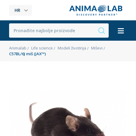
HR
Animalab
Life science
Modeli životinja
Miševi
C57BL/6J miš (JAX™)