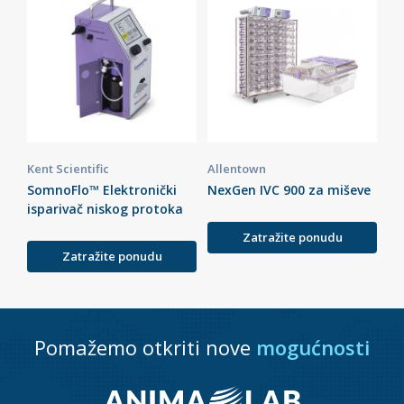
Kent Scientific
Allentown
SomnoFlo™ Elektronički
NexGen IVC 900 za miševe
isparivač niskog protoka
Zatražite ponudu
Zatražite ponudu
Pomažemo otkriti nove
mogućnosti