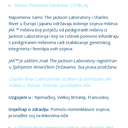
Mouse Phenome Database: C57BL/6J
Napomena: Samo The Jackson Laboratory i Charles
River u Europi i Japanu održavaju kolonije sojeva miševa
JAX ™ miševa koji potječu od pedigriranih miševa iz
Jackson Laboratorija i koji se rutinski ponovno infundiraju
s pedigriranim miševima radi stabilizacije genetskog
integriteta i fenotipa ovih sojeva.
JAX™ je zaštitni znak The Jackson Laboratory registriran
u Sjdnjenim Američkim Državama. Sva prava pridržana.
Charles River Laboratories službeni je distributer JAX
mševa u Europi. Kliknite i pročitajete više.
Uzgojeni u :
Njemačkoj, Velikoj Britaniji, Francuskoj
Izvještaji o zdravlju:
Pomoću nomenklature sojeva,
pronađite soj na linkovima niže
a Charles River Németországban tenyésztett állat-