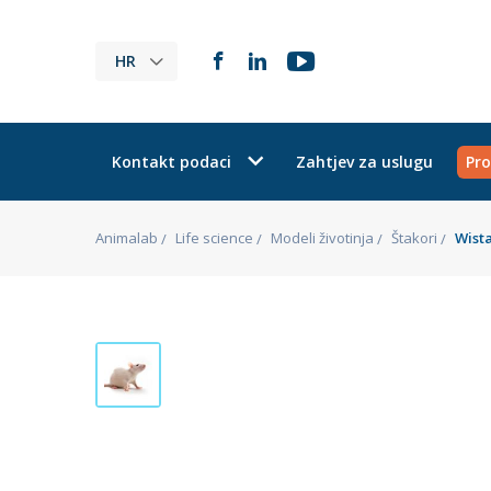
HR
Kontakt podaci
Zahtjev za uslugu
Pro
Animalab
Life science
Modeli životinja
Štakori
Wist