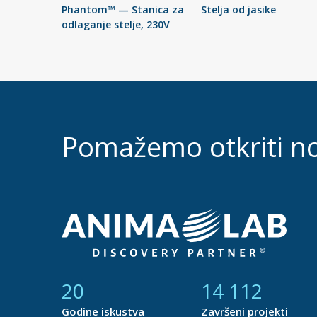
Phantom™ — Stanica za
Stelja od jasike
odlaganje stelje, 230V
Pomažemo otkriti n
21
14 877
Godine iskustva
Završeni projekti