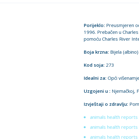
Porijeklo:
Preusmjeren od 
1996. Prebačen u Charles 
pomoću Charles River Inte
Boja krzna:
Bijela (albino)
Kod soja:
273
Idealni za:
Opći višenamjens
Uzgojeni u :
Njemačkoj, Fra
Izvještaji o zdravlju:
Pomo
animals health reports
animals health reports 
animals health reports