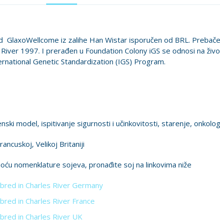
GlaxoWellcome iz zalihe Han Wistar isporučen od BRL. Prebačen
River 1997. I prerađen u Foundation Colony iGS se odnosi na živo
rnational Genetic Standardization (IGS) Program.
ki model, ispitivanje sigurnosti i učinkovitosti, starenje, onkologi
ncuskoj, Velikoj Britaniji
ću nomenklature sojeva, pronađite soj na linkovima niže
 bred in Charles River Germany
bred in Charles River France
 bred in Charles River UK