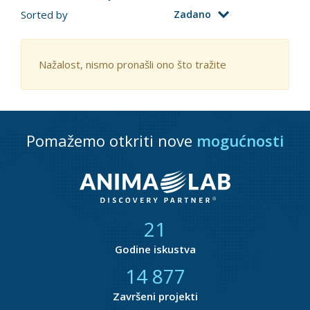
Sorted by
Zadano
Nažalost, nismo pronašli ono što tražite
Pomažemo otkriti nove
mogućnosti
21
Godine iskustva
14 877
Završeni projekti